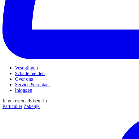
Vestigingen
Schade melden
Over ons
Service & contact
Inloggen
Je gekozen adviseur in
Particulier
Zakelijk