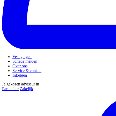
Vestigingen
Schade melden
Over ons
Service & contact
Inloggen
Je gekozen adviseur in
Particulier
Zakelijk