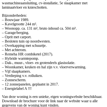
wasmachineaansluiting, cv-installatie, 5e slaapkamer met
laminaatvloer en knieschotten.
Bijzonderheden:
– Bouwjaar 1989.
– Kavelgrootte 244 m².
– Woonopp. ca. 131 m², bruto inhoud ca. 504 m³.
– Garage/berging.
– Oprit met carport.
– Besloten tuin op noordwesten.
– Overkapping met schuurtje.
– Met achterom.
– Remeha HR combiketel (2017).
– Hybride warmtepomp.
– Dak-, muur-, vloer- en grotendeels glasisolatie.
– Woonkamer, keuken en hal zijn v.v. vloerverwarming.
– Vijf slaapkamers.
– Verdieping v.v. rolluiken.
– Zonnescherm.
– 12 zonnepanelen, geplaatst in 2017.
– Energielabel A !!!
Van deze woning is een unieke, eigen woningwebsite beschikbaar.
Download de brochure voor de link naar de website waar u alle
gegevens van de woning kunt vinden.