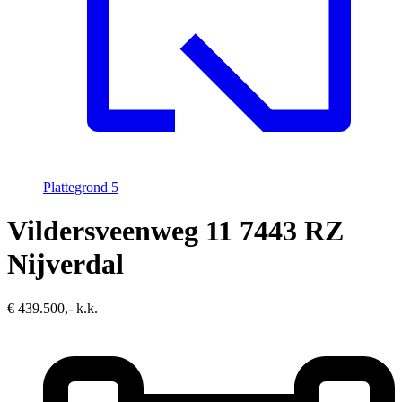
Plattegrond
5
Vildersveenweg 11
7443 RZ
Nijverdal
€ 439.500,- k.k.