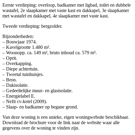
Eerste verdieping: overloop, badkamer met ligbad, toilet en dubbele
wastafel, 2e slaapkamer met vaste kast en dakkapel, 3e slaapkamer
met wastafel en dakkapel, 4e slaapkamer met vaste kast.
Tweede verdieping: bergzolder.
Bijzonderheden:
– Bouwjaar 1974.
– Kavelgrootte 1.480 m².
– Woonopp. ca. 149 m², bruto inhoud ca. 579 m³.
– Oprit.
– Overkapping.
– Diepe achtertuin.
– Tweetal tuinhuisjes.
– Bron.
– Dakisolatie.
– Gedeeltelijke muur- en glasisolatie.
– Energielabel E.
– Nefit cv-ketel (2009).
– Slaap- en badkamer op begane grond.
Van deze woning is een unieke, eigen woningwebsite beschikbaar.
Download de brochure voor de link naar de website waar alle
gegevens over de woning te vinden zijn.