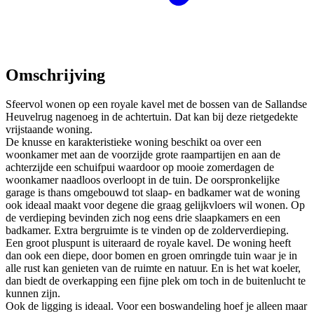
Omschrijving
Sfeervol wonen op een royale kavel met de bossen van de Sallandse
Heuvelrug nagenoeg in de achtertuin. Dat kan bij deze rietgedekte
vrijstaande woning.
De knusse en karakteristieke woning beschikt oa over een
woonkamer met aan de voorzijde grote raampartijen en aan de
achterzijde een schuifpui waardoor op mooie zomerdagen de
woonkamer naadloos overloopt in de tuin. De oorspronkelijke
garage is thans omgebouwd tot slaap- en badkamer wat de woning
ook ideaal maakt voor degene die graag gelijkvloers wil wonen. Op
de verdieping bevinden zich nog eens drie slaapkamers en een
badkamer. Extra bergruimte is te vinden op de zolderverdieping.
Een groot pluspunt is uiteraard de royale kavel. De woning heeft
dan ook een diepe, door bomen en groen omringde tuin waar je in
alle rust kan genieten van de ruimte en natuur. En is het wat koeler,
dan biedt de overkapping een fijne plek om toch in de buitenlucht te
kunnen zijn.
Ook de ligging is ideaal. Voor een boswandeling hoef je alleen maar