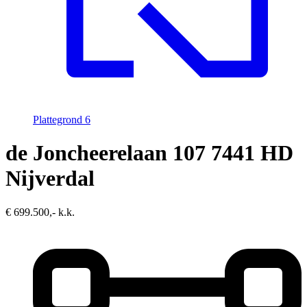
Plattegrond
6
de Joncheerelaan 107
7441 HD
Nijverdal
€ 699.500,- k.k.