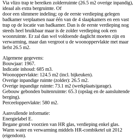
Via vlizo trap te bereiken zolderruimte (26.5 m2 overige inpandig),
ideaal als extra bergruimte. Of
door een slimmere indeling; op de eerste verdieping gelegen
badkamer verplaatsen naar één van de 4 slaapkamers en een vast
trap op de locatie van badkamer. Dan is de eerste verdieping nog
steeds heel bruikbaar maar is de zolder verdieping ook een
woonruimte. Er zal dan wel voldoende daglicht moeten zijn en
verwarming, maar dan vergroot u de woonoppervlakte met maar
liefst 26.5 m2.
Algemene gegevens:
Bouwjaar: 1967.
Indicatie inhoud: 685 m3.
Woonoppervlakte: 124.5 m2 (incl. bijkeuken).
Overige inpandige ruimte (zolder): 26.5 m2.
Overige inpandige ruimte: 73.1 m2 (werkplaats/garage).
Gebouw gebonden buitenruimte: 65.3 (opslag en de aansluitende
berging).
Perceeloppervlakte: 580 m2.
Aanvullende informatie:
Energielabel E.
Begane grond voorzien van HR glas, verdieping enkel glas.
Warm water en verwarming middels HR-combiketel uit 2012
(eigendom).