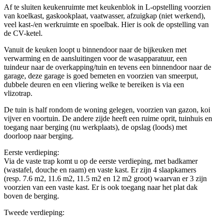
Af te sluiten keukenruimte met keukenblok in L-opstelling voorzien
van koelkast, gaskookplaat, vaatwasser, afzuigkap (niet werkend),
veel kast-/en werkruimte en spoelbak. Hier is ook de opstelling van
de CV-ketel.
Vanuit de keuken loopt u binnendoor naar de bijkeuken met
verwarming en de aansluitingen voor de wasapparatuur, een
tuindeur naar de overkapping/tuin en tevens een binnendoor naar de
garage, deze garage is goed bemeten en voorzien van smeerput,
dubbele deuren en een vliering welke te bereiken is via een
vlizotrap.
De tuin is half rondom de woning gelegen, voorzien van gazon, koi
vijver en voortuin. De andere zijde heeft een ruime oprit, tuinhuis en
toegang naar berging (nu werkplaats), de opslag (loods) met
doorloop naar berging.
Eerste verdieping:
Via de vaste trap komt u op de eerste verdieping, met badkamer
(wastafel, douche en raam) en vaste kast. Er zijn 4 slaapkamers
(resp. 7.6 m2, 11.6 m2, 11.5 m2 en 12 m2 groot) waarvan er 3 zijn
voorzien van een vaste kast. Er is ook toegang naar het plat dak
boven de berging.
Tweede verdieping: