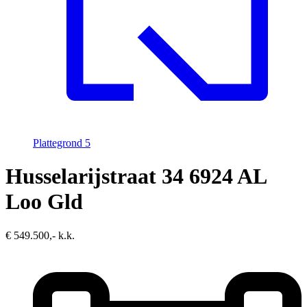
Plattegrond
5
Husselarijstraat 34
6924 AL
Loo Gld
€ 549.500,- k.k.