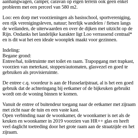
aanhangwagen, camper, caravan op eigen terrein ook geen enkel
probleem met een perceel van 580 m2.
Loo: een dorp met voorzieningen als basisschool, sportvereniging,
een rijk verenigingsleven, natuur; heerlijk wandelen / fietsen langs
de weilanden, de uiterwaarden en over de dijken met uitzicht op de
Rijn. Ondanks het landelijke karakter ligt Loo verrassend centraal*
en is dit wat het een ideale woonplek maakt voor gezinnen.
Indeling:
Begane grond:
Entree/hal, toiletruimte met toilet en raam. Trapopgang met trapkast,
voorzien van meterkast, stoppen/automaten, glasvezel en goed te
gebruiken als provisieruimte.
De entree c.q. voordeur is aan de Husselarijstraat, al is het een goed
gebruik dat de achteringang bij eetkamer of de bijkeuken gebruikt
wordt om de woning binnen te komen.
Vanuit de entree of buitendeur toegang naar de eetkamer met zijraam
met zicht naar de tuin en een vaste kast.
Open verbinding naar de woonkamer, de woonkamer is net als de
keuken en woonkamer in 2019 voorzien van HR++ glas en heeft
veel daglicht toetreding door het grote raam aan de straatzijde en het
zijraam.