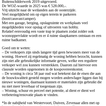
Buitenschilderwerk 2019 uitgevoerd.
De WOZ-waarde in 2025 was € 528.000,-.
Vrij uitzicht naar de weilanden aan de oosterzijde.
Veel mogelijkheid om op eigen terrein te parkeren
(boot/caravan/camper).
Met een garage, berging, opslagruimte en werkplaats veel
mogelijkheden voor opslag of uitvoeren van hobby.
Relatief eenvoudig een vaste trap te plaatsen zodat zolder ook
woonoppervlakte wordt en er 4 ruime slaapkamers ontstaan en een
ruime badkamer.
Goed om te weten:
– De verkopers zijn sinds langere tijd geen bewoners meer van de
woning. Hoewel zij regelmatig de woning hebben bezocht, kunnen
zijn niet alle gebruikelijke informatie geven, welke een reguliere
verkoper wel zou kunnen verstrekken. Daarom zal hiervoor een
clausule worden opgenomen in de koopovereenkomst.
– De woning is circa 58 jaar oud wat betekent dat de eisen die aan
de bouwkwaliteit gesteld mogen worden anders/lager liggen dan bij
nieuwe woningen, daarnaast kunnen er materialen zijn gebruikt die
nu niet meer leverbaar of toegestaan zijn.
– Woning, schuur en perceel met potentie, al dient er dient wel
verbetering/renovatie plaats te vinden.
*In de nabijheid van Westervoort, Duiven, Zevenaar allen met op