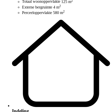
2
Totaal woonoppervlakte
125 m
2
Externe bergruimte
4 m
2
Perceeloppervlakte
580 m
Indeling