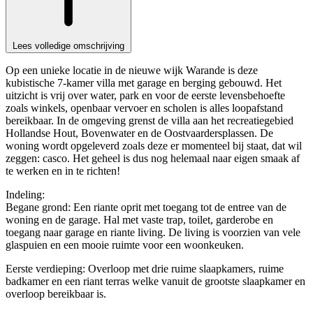
Lees volledige omschrijving
Op een unieke locatie in de nieuwe wijk Warande is deze
kubistische 7-kamer villa met garage en berging gebouwd. Het
uitzicht is vrij over water, park en voor de eerste levensbehoefte
zoals winkels, openbaar vervoer en scholen is alles loopafstand
bereikbaar. In de omgeving grenst de villa aan het recreatiegebied
Hollandse Hout, Bovenwater en de Oostvaardersplassen. De
woning wordt opgeleverd zoals deze er momenteel bij staat, dat wil
zeggen: casco. Het geheel is dus nog helemaal naar eigen smaak af
te werken en in te richten!
Indeling:
Begane grond: Een riante oprit met toegang tot de entree van de
woning en de garage. Hal met vaste trap, toilet, garderobe en
toegang naar garage en riante living. De living is voorzien van vele
glaspuien en een mooie ruimte voor een woonkeuken.
Eerste verdieping: Overloop met drie ruime slaapkamers, ruime
badkamer en een riant terras welke vanuit de grootste slaapkamer en
overloop bereikbaar is.