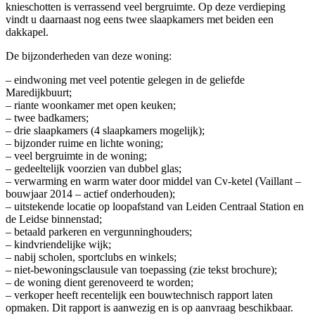
knieschotten is verrassend veel bergruimte. Op deze verdieping
vindt u daarnaast nog eens twee slaapkamers met beiden een
dakkapel.
De bijzonderheden van deze woning:
– eindwoning met veel potentie gelegen in de geliefde
Maredijkbuurt;
– riante woonkamer met open keuken;
– twee badkamers;
– drie slaapkamers (4 slaapkamers mogelijk);
– bijzonder ruime en lichte woning;
– veel bergruimte in de woning;
– gedeeltelijk voorzien van dubbel glas;
– verwarming en warm water door middel van Cv-ketel (Vaillant –
bouwjaar 2014 – actief onderhouden);
– uitstekende locatie op loopafstand van Leiden Centraal Station en
de Leidse binnenstad;
– betaald parkeren en vergunninghouders;
– kindvriendelijke wijk;
– nabij scholen, sportclubs en winkels;
– niet-bewoningsclausule van toepassing (zie tekst brochure);
– de woning dient gerenoveerd te worden;
– verkoper heeft recentelijk een bouwtechnisch rapport laten
opmaken. Dit rapport is aanwezig en is op aanvraag beschikbaar.