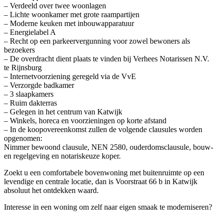
– Verdeeld over twee woonlagen
– Lichte woonkamer met grote raampartijen
– Moderne keuken met inbouwapparatuur
– Energielabel A
– Recht op een parkeervergunning voor zowel bewoners als
bezoekers
– De overdracht dient plaats te vinden bij Verhees Notarissen N.V.
te Rijnsburg
– Internetvoorziening geregeld via de VvE
– Verzorgde badkamer
– 3 slaapkamers
– Ruim dakterras
– Gelegen in het centrum van Katwijk
– Winkels, horeca en voorzieningen op korte afstand
– In de koopovereenkomst zullen de volgende clausules worden
opgenomen:
Nimmer bewoond clausule, NEN 2580, ouderdomsclausule, bouw-
en regelgeving en notariskeuze koper.
Zoekt u een comfortabele bovenwoning met buitenruimte op een
levendige en centrale locatie, dan is Voorstraat 66 b in Katwijk
absoluut het ontdekken waard.
Interesse in een woning om zelf naar eigen smaak te moderniseren?