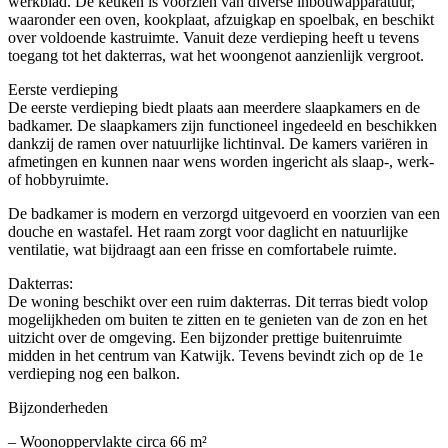
werkblad. De keuken is voorzien van diverse inbouwapparatuur,
waaronder een oven, kookplaat, afzuigkap en spoelbak, en beschikt
over voldoende kastruimte. Vanuit deze verdieping heeft u tevens
toegang tot het dakterras, wat het woongenot aanzienlijk vergroot.
Eerste verdieping
De eerste verdieping biedt plaats aan meerdere slaapkamers en de
badkamer. De slaapkamers zijn functioneel ingedeeld en beschikken
dankzij de ramen over natuurlijke lichtinval. De kamers variëren in
afmetingen en kunnen naar wens worden ingericht als slaap-, werk-
of hobbyruimte.
De badkamer is modern en verzorgd uitgevoerd en voorzien van een
douche en wastafel. Het raam zorgt voor daglicht en natuurlijke
ventilatie, wat bijdraagt aan een frisse en comfortabele ruimte.
Dakterras:
De woning beschikt over een ruim dakterras. Dit terras biedt volop
mogelijkheden om buiten te zitten en te genieten van de zon en het
uitzicht over de omgeving. Een bijzonder prettige buitenruimte
midden in het centrum van Katwijk. Tevens bevindt zich op de 1e
verdieping nog een balkon.
Bijzonderheden
– Woonoppervlakte circa 66 m²