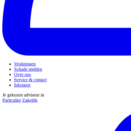
Vestigingen
Schade melden
Over ons
Service & contact
Inloggen
Je gekozen adviseur in
Particulier
Zakelijk