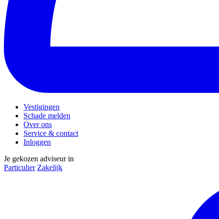
Vestigingen
Schade melden
Over ons
Service & contact
Inloggen
Je gekozen adviseur in
Particulier
Zakelijk