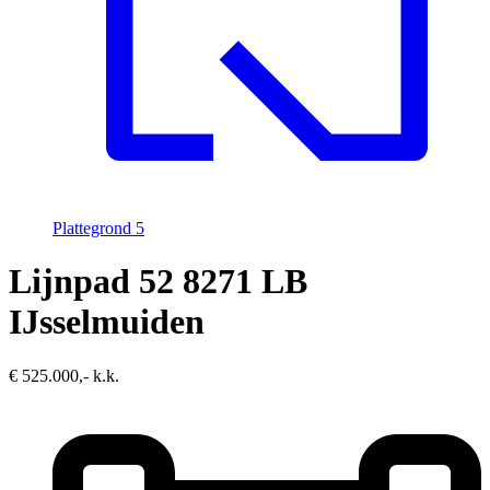
Plattegrond
5
Lijnpad 52
8271 LB
IJsselmuiden
€ 525.000,- k.k.