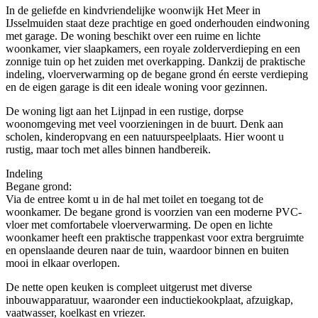
In de geliefde en kindvriendelijke woonwijk Het Meer in
IJsselmuiden staat deze prachtige en goed onderhouden eindwoning
met garage. De woning beschikt over een ruime en lichte
woonkamer, vier slaapkamers, een royale zolderverdieping en een
zonnige tuin op het zuiden met overkapping. Dankzij de praktische
indeling, vloerverwarming op de begane grond én eerste verdieping
en de eigen garage is dit een ideale woning voor gezinnen.
De woning ligt aan het Lijnpad in een rustige, dorpse
woonomgeving met veel voorzieningen in de buurt. Denk aan
scholen, kinderopvang en een natuurspeelplaats. Hier woont u
rustig, maar toch met alles binnen handbereik.
Indeling
Begane grond:
Via de entree komt u in de hal met toilet en toegang tot de
woonkamer. De begane grond is voorzien van een moderne PVC-
vloer met comfortabele vloerverwarming. De open en lichte
woonkamer heeft een praktische trappenkast voor extra bergruimte
en openslaande deuren naar de tuin, waardoor binnen en buiten
mooi in elkaar overlopen.
De nette open keuken is compleet uitgerust met diverse
inbouwapparatuur, waaronder een inductiekookplaat, afzuigkap,
vaatwasser, koelkast en vriezer.