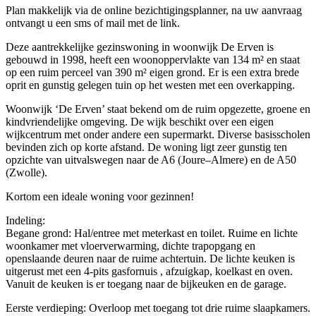
Plan makkelijk via de online bezichtigingsplanner, na uw aanvraag
ontvangt u een sms of mail met de link.
Deze aantrekkelijke gezinswoning in woonwijk De Erven is
gebouwd in 1998, heeft een woonoppervlakte van 134 m² en staat
op een ruim perceel van 390 m² eigen grond. Er is een extra brede
oprit en gunstig gelegen tuin op het westen met een overkapping.
Woonwijk ‘De Erven’ staat bekend om de ruim opgezette, groene en
kindvriendelijke omgeving. De wijk beschikt over een eigen
wijkcentrum met onder andere een supermarkt. Diverse basisscholen
bevinden zich op korte afstand. De woning ligt zeer gunstig ten
opzichte van uitvalswegen naar de A6 (Joure–Almere) en de A50
(Zwolle).
Kortom een ideale woning voor gezinnen!
Indeling:
Begane grond: Hal/entree met meterkast en toilet. Ruime en lichte
woonkamer met vloerverwarming, dichte trapopgang en
openslaande deuren naar de ruime achtertuin. De lichte keuken is
uitgerust met een 4-pits gasfornuis , afzuigkap, koelkast en oven.
Vanuit de keuken is er toegang naar de bijkeuken en de garage.
Eerste verdieping: Overloop met toegang tot drie ruime slaapkamers.