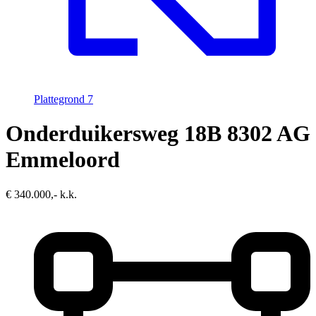
Plattegrond
7
Onderduikersweg 18B
8302 AG
Emmeloord
€ 340.000,- k.k.