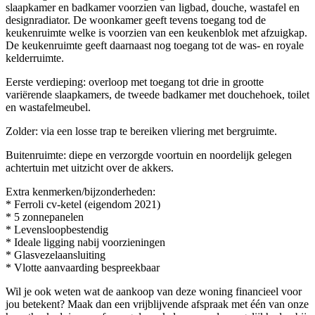
slaapkamer en badkamer voorzien van ligbad, douche, wastafel en
designradiator. De woonkamer geeft tevens toegang tod de
keukenruimte welke is voorzien van een keukenblok met afzuigkap.
De keukenruimte geeft daarnaast nog toegang tot de was- en royale
kelderruimte.
Eerste verdieping: overloop met toegang tot drie in grootte
variërende slaapkamers, de tweede badkamer met douchehoek, toilet
en wastafelmeubel.
Zolder: via een losse trap te bereiken vliering met bergruimte.
Buitenruimte: diepe en verzorgde voortuin en noordelijk gelegen
achtertuin met uitzicht over de akkers.
Extra kenmerken/bijzonderheden:
* Ferroli cv-ketel (eigendom 2021)
* 5 zonnepanelen
* Levensloopbestendig
* Ideale ligging nabij voorzieningen
* Glasvezelaansluiting
* Vlotte aanvaarding bespreekbaar
Wil je ook weten wat de aankoop van deze woning financieel voor
jou betekent? Maak dan een vrijblijvende afspraak met één van onze