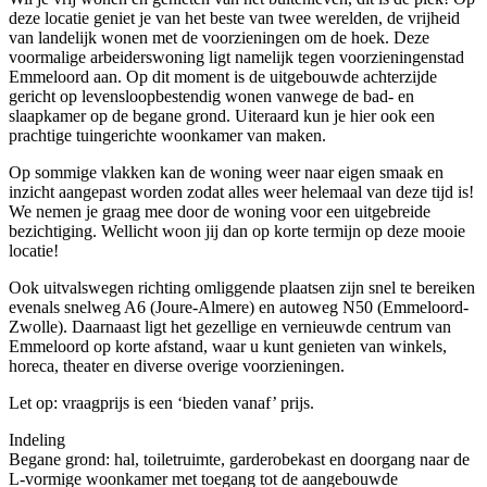
deze locatie geniet je van het beste van twee werelden, de vrijheid
van landelijk wonen met de voorzieningen om de hoek. Deze
voormalige arbeiderswoning ligt namelijk tegen voorzieningenstad
Emmeloord aan. Op dit moment is de uitgebouwde achterzijde
gericht op levensloopbestendig wonen vanwege de bad- en
slaapkamer op de begane grond. Uiteraard kun je hier ook een
prachtige tuingerichte woonkamer van maken.
Op sommige vlakken kan de woning weer naar eigen smaak en
inzicht aangepast worden zodat alles weer helemaal van deze tijd is!
We nemen je graag mee door de woning voor een uitgebreide
bezichtiging. Wellicht woon jij dan op korte termijn op deze mooie
locatie!
Ook uitvalswegen richting omliggende plaatsen zijn snel te bereiken
evenals snelweg A6 (Joure-Almere) en autoweg N50 (Emmeloord-
Zwolle). Daarnaast ligt het gezellige en vernieuwde centrum van
Emmeloord op korte afstand, waar u kunt genieten van winkels,
horeca, theater en diverse overige voorzieningen.
Let op: vraagprijs is een ‘bieden vanaf’ prijs.
Indeling
Begane grond: hal, toiletruimte, garderobekast en doorgang naar de
L-vormige woonkamer met toegang tot de aangebouwde