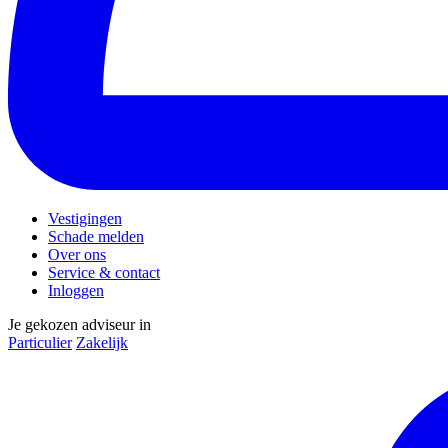
Vestigingen
Schade melden
Over ons
Service & contact
Inloggen
Je gekozen adviseur in
Particulier
Zakelijk