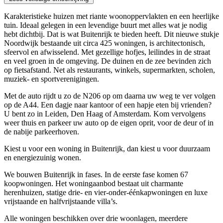
Karakteristieke huizen met riante woonoppervlakten en een heerlijke
tuin. Ideaal gelegen in een levendige buurt met alles wat je nodig
hebt dichtbij. Dat is wat Buitenrijk te bieden heeft. Dit nieuwe stukje
Noordwijk bestaande uit circa 425 woningen, is architectonisch,
sfeervol en afwisselend. Met gezellige hofjes, leilindes in de straat
en veel groen in de omgeving. De duinen en de zee bevinden zich
op fietsafstand. Net als restaurants, winkels, supermarkten, scholen,
muziek- en sportverenigingen.
Met de auto rijdt u zo de N206 op om daarna uw weg te ver volgen
op de A44. Een dagje naar kantoor of een hapje eten bij vrienden?
U bent zo in Leiden, Den Haag of Amsterdam. Kom vervolgens
weer thuis en parkeer uw auto op de eigen oprit, voor de deur of in
de nabije parkeerhoven.
Kiest u voor een woning in Buitenrijk, dan kiest u voor duurzaam
en energiezuinig wonen.
We bouwen Buitenrijk in fases. In de eerste fase komen 67
koopwoningen. Het woningaanbod bestaat uit charmante
herenhuizen, statige drie- en vier-onder-éénkapwoningen en luxe
vrijstaande en halfvrijstaande villa’s.
Alle woningen beschikken over drie woonlagen, meerdere