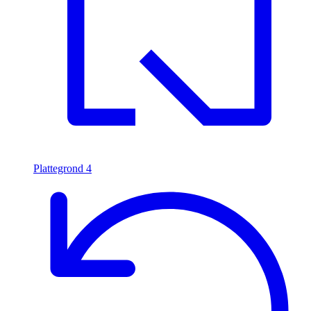
Plattegrond
4