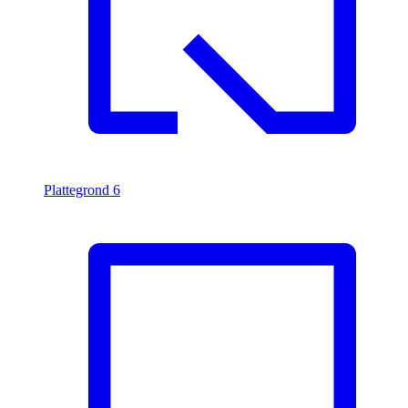
Plattegrond
6