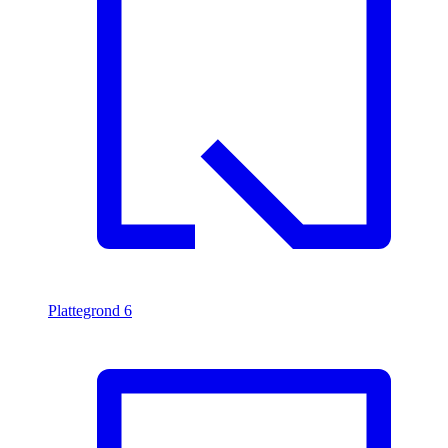
Plattegrond
6