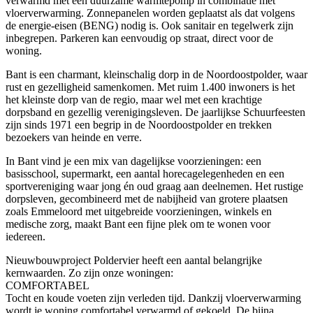
verwarmd met een duurzame warmtepomp in combinatie met
vloerverwarming. Zonnepanelen worden geplaatst als dat volgens
de energie-eisen (BENG) nodig is. Ook sanitair en tegelwerk zijn
inbegrepen. Parkeren kan eenvoudig op straat, direct voor de
woning.
Bant is een charmant, kleinschalig dorp in de Noordoostpolder, waar
rust en gezelligheid samenkomen. Met ruim 1.400 inwoners is het
het kleinste dorp van de regio, maar wel met een krachtige
dorpsband en gezellig verenigingsleven. De jaarlijkse Schuurfeesten
zijn sinds 1971 een begrip in de Noordoostpolder en trekken
bezoekers van heinde en verre.
In Bant vind je een mix van dagelijkse voorzieningen: een
basisschool, supermarkt, een aantal horecagelegenheden en een
sportvereniging waar jong én oud graag aan deelnemen. Het rustige
dorpsleven, gecombineerd met de nabijheid van grotere plaatsen
zoals Emmeloord met uitgebreide voorzieningen, winkels en
medische zorg, maakt Bant een fijne plek om te wonen voor
iedereen.
Nieuwbouwproject Poldervier heeft een aantal belangrijke
kernwaarden. Zo zijn onze woningen:
COMFORTABEL
Tocht en koude voeten zijn verleden tijd. Dankzij vloerverwarming
wordt je woning comfortabel verwarmd of gekoeld. De bijna