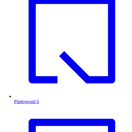
Plattegrond
6