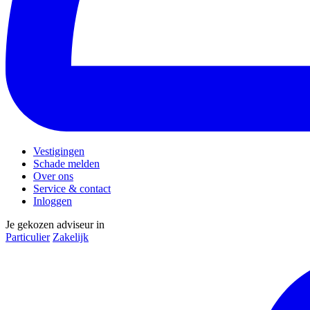
Vestigingen
Schade melden
Over ons
Service & contact
Inloggen
Je gekozen adviseur in
Particulier
Zakelijk